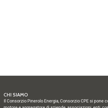
CHI SIAMO
Il Consorzio Pinerolo Energia, Consorzio CPE si pone 
motore e aggregatore di aziende, associazioni, enti, co