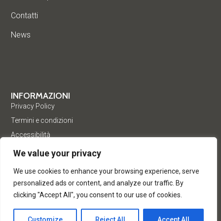
Contatti
News
INFORMAZIONI
Privacy Policy
Termini e condizioni
Accessibilità
We value your privacy
We use cookies to enhance your browsing experience, serve
personalized ads or content, and analyze our traffic. By
clicking "Accept All", you consent to our use of cookies.
© Acea Pinerolese Industriale S.p.a. – Tutti i diritti riservati. Via
Vigone 42 - 10064 Pinerolo - P. Iva e Registro delle imprese di
Customize
Reject All
Accept All