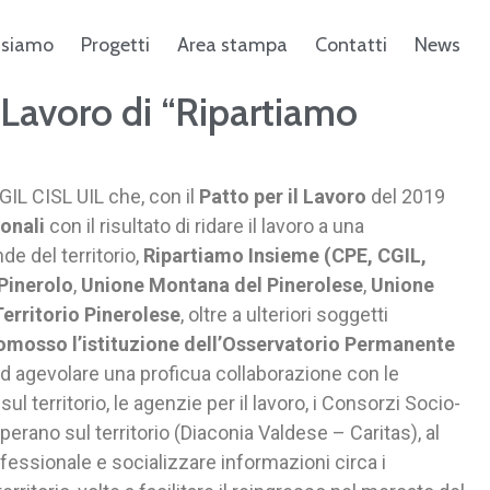
 siamo
Progetti
Area stampa
Contatti
News
Lavoro di “Ripartiamo
GIL CISL UIL che, con il
Patto per il Lavoro
del 2019
onali
con il risultato di ridare il lavoro a una
e del territorio,
Ripartiamo Insieme (CPE, CGIL,
Pinerolo
,
Unione Montana del Pinerolese
,
Unione
erritorio Pinerolese
, oltre a ulteriori soggetti
omosso l’istituzione dell’Osservatorio Permanente
 ad agevolare una proficua collaborazione con le
l territorio, le agenzie per il lavoro, i Consorzi Socio-
erano sul territorio (Diaconia Valdese – Caritas), al
fessionale e socializzare informazioni circa i