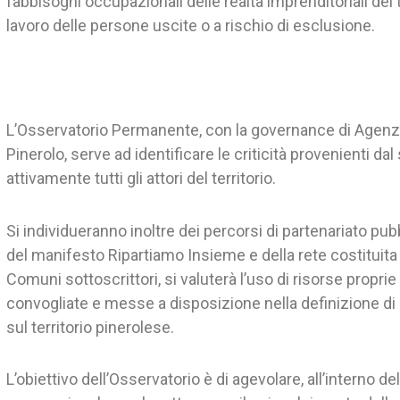
fabbisogni occupazionali delle realtà imprenditoriali del te
lavoro delle persone uscite o a rischio di esclusione.
L’Osservatorio Permanente, con la governance di Agenzia
Pinerolo, serve ad identificare le criticità provenienti d
attivamente tutti gli attori del territorio.
Si individueranno inoltre dei percorsi di partenariato pubb
del manifesto Ripartiamo Insieme e della rete costituita
Comuni sottoscrittori, si valuterà l’uso di risorse propri
convogliate e messe a disposizione nella definizione di 
sul territorio pinerolese.
L’obiettivo dell’Osservatorio è di agevolare, all’interno de