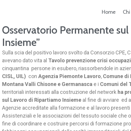
Home
Chi
Osservatorio Permanente sul 
ca
Insieme”
Sulla scia del positivo lavoro svolto da Consorzio CPE, C
avevano dato vita al
Tavolo prevenzione crisi occupazi
cinquantina persone in esubero, riassorbendole in aziend
CISL, UIL)
con
Agenzia Piemonte Lavoro
,
Comune di 
Montana Valli Chisone e Germanasca
e i
Comuni del T
territoriali interessati alla costruzione del network
ha pr
sul Lavoro di Ripartiamo Insieme
al fine di avviare ed
Agenzie accreditate alla formazione e al lavoro presenti su
Assistenziali e le associazioni del tessuto sociale che op
fine di coordinare e costruire percorsi di formazione pro