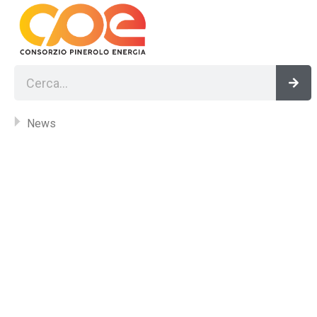
Vai
al
contenuto
Cerca
Cer
News