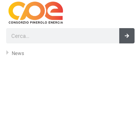
Vai
al
contenuto
Cerca
Cer
News