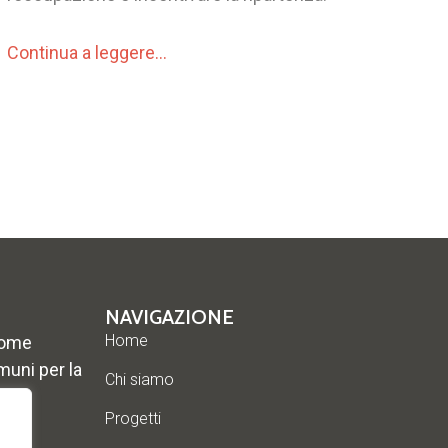
Continua a leggere…
NAVIGAZIONE
Home
come
muni per la
Chi siamo
Progetti