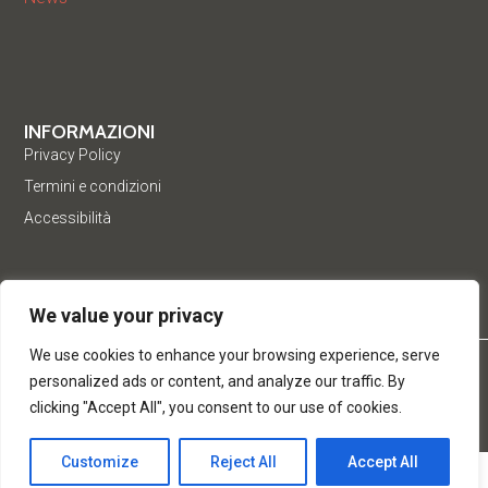
INFORMAZIONI
Privacy Policy
Termini e condizioni
Accessibilità
We value your privacy
We use cookies to enhance your browsing experience, serve
© Acea Pinerolese Industriale S.p.a. – Tutti i diritti riservati. Via
personalized ads or content, and analyze our traffic. By
Vigone 42 - 10064 Pinerolo - P. Iva e Registro delle imprese di
clicking "Accept All", you consent to our use of cookies.
Torino 05059960012 - Capitale Sociale
Customize
Reject All
Accept All