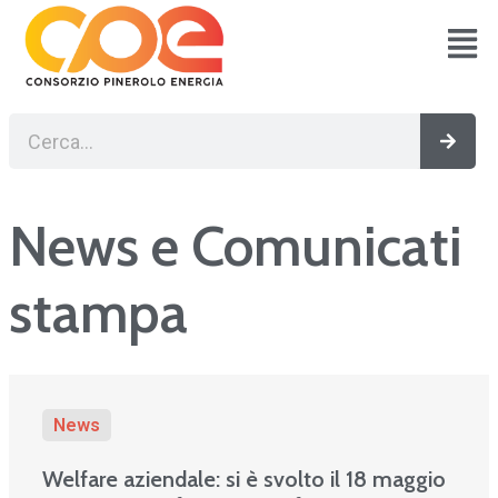
Vai
al
contenuto
Cerca
Cerc
News e Comunicati
stampa
News
Welfare aziendale: si è svolto il 18 maggio