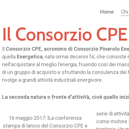
Home
Chi
Il Consorzio CPE
ca
Il
Consorzio CPE, acronimo di Consorzio Pinerolo En
quella
Energetica
, nata ormai decenni fa’, che consiste 
nell’acquistare al meglio l’energia, fruendo così dei massi
di un gruppo di acquisto e sfruttando la consulenza dei 
rivolge a grandi attività industriali energivore.
La seconda natura o fronte d’attività,
cioè quello ini
serie di attivit
16 maggio 2017: lLa conferenza
come motore e 
stampa di lancio del Consorzio CPE e