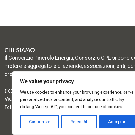
CHI SIAMO
Il Consorzio Pinerolo Energia, Consorzio CPE si pone 
motore e aggregatore di aziende, associazioni, enti, co
crescita e lo sviluppo del territorio
We value your privacy
CONTATTI
We use cookies to enhance your browsing experience, serve
Via Vigone 42 –
10064 Pinerolo (TO)
personalized ads or content, and analyze our traffic. By
clicking "Accept All", you consent to our use of cookies.
Tel. 0121 2361
Customize
Reject All
Accept All