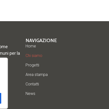
NAVIGAZIONE
Home
come
muni per la
Chi siamo
Progetti
Area stampa
Contatti
News