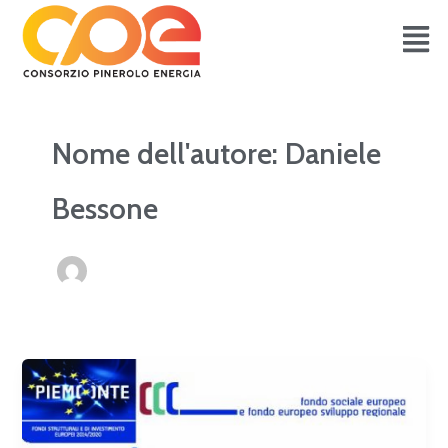
Vai
Paginazione
al
articoli
contenuto
Nome dell'autore: Daniele
Bessone