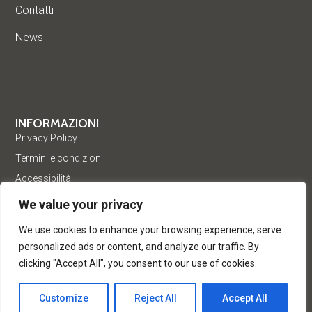
Contatti
News
INFORMAZIONI
Privacy Policy
Termini e condizioni
Accessibilità
We value your privacy
We use cookies to enhance your browsing experience, serve
personalized ads or content, and analyze our traffic. By
clicking "Accept All", you consent to our use of cookies.
© Acea Pinerolese Industriale S.p.a. – Tutti i diritti riservati. Via
Vigone 42 - 10064 Pinerolo - P. Iva e Registro delle imprese di
Customize
Reject All
Accept All
Torino 05059960012 - Capitale Sociale