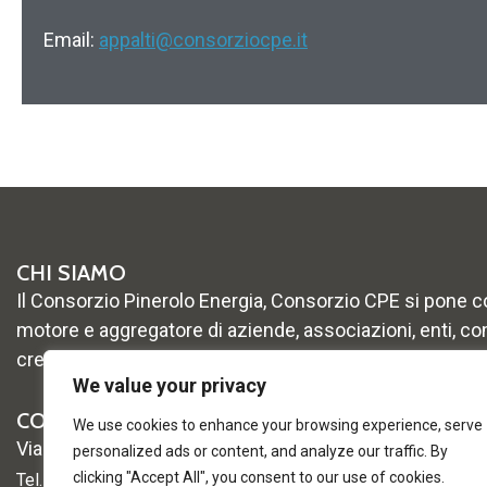
Email:
appalti@consorziocpe.it
CHI SIAMO
Il Consorzio Pinerolo Energia, Consorzio CPE si pone 
motore e aggregatore di aziende, associazioni, enti, co
crescita e lo sviluppo del territorio
We value your privacy
CONTATTI
We use cookies to enhance your browsing experience, serve
Via Vigone 42 –
10064 Pinerolo (TO)
personalized ads or content, and analyze our traffic. By
clicking "Accept All", you consent to our use of cookies.
Tel. 0121 2361